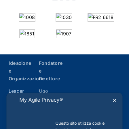
Ideazione
Fondatore
e
e
Organizzazione
Direttore
Leader
Ugo
srl
Picarelli
My Agile Privacy®
✕
Via
Roma,
226 –
Questo sito utilizza cookie