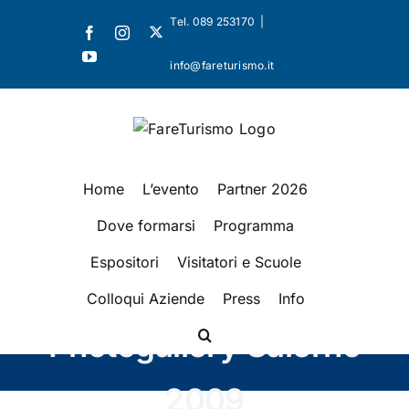
Salta
Tel. 089 253170
|
X
Facebook
Instagram
al
YouTube
contenuto
info@fareturismo.it
Home
L’evento
Partner 2026
Dove formarsi
Programma
Espositori
Visitatori e Scuole
Colloqui Aziende
Press
Info
Photogallery Salerno
2009