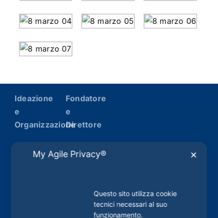
Ideazione
Fondatore
e
e
Organizzazione
Direttore
Leader
Ugo
My Agile Privacy®
✕
srl
Picarelli
Via
Roma,
Questo sito utilizza cookie
226 –
tecnici necessari al suo
84121
funzionamento.