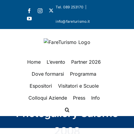
Salta
Tel. 089 253170
|
X
Facebook
Instagram
al
YouTube
contenuto
info@fareturismo.it
Home
L’evento
Partner 2026
Dove formarsi
Programma
Espositori
Visitatori e Scuole
Colloqui Aziende
Press
Info
Photogallery Salerno
2008