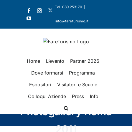
Salta
Tel. 089 253170
|
X
Facebook
Instagram
al
YouTube
contenuto
info@fareturismo.it
Home
L’evento
Partner 2026
Dove formarsi
Programma
Espositori
Visitatori e Scuole
Colloqui Aziende
Press
Info
Photogallery Roma
2011